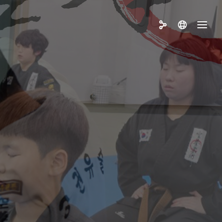
한공권유술협회
로그램 과정
권유술 소개
장입관
범연수
육신청