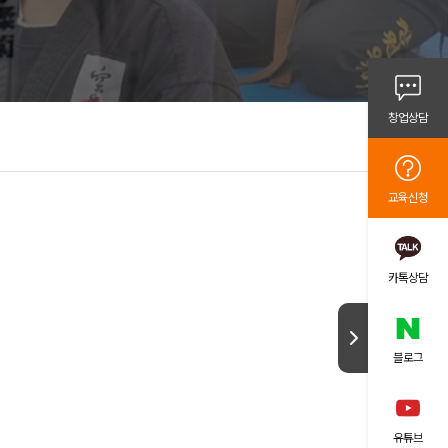
뮤니티
항
창업상담
범
문의
교육신청
카톡상담
블로그
유튜브