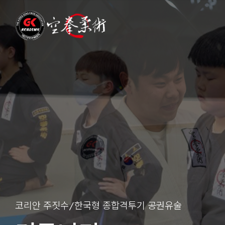
코리안 주짓수/한국형 종합격투기 공권유술