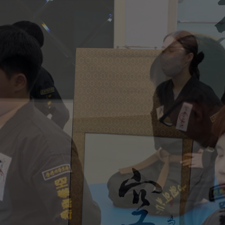
대
프
공
도
사
교