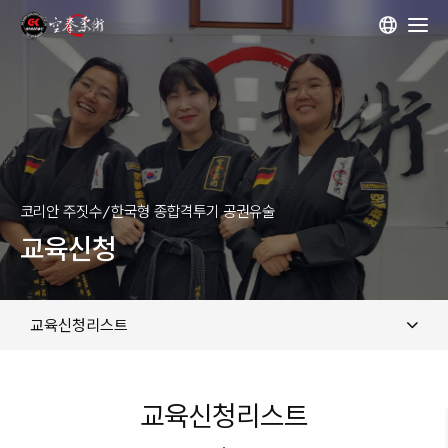
대한공권유술협회
프로그램 과정
공권유술 소개
코리안 주짓수/한국형 종합격투기 공권유술
교육신청
도장입관
사범연수
교육신청리스트
교육신청
교육신청
교육신청
교육신청리스트
교육신청리스트
교육신청리스트